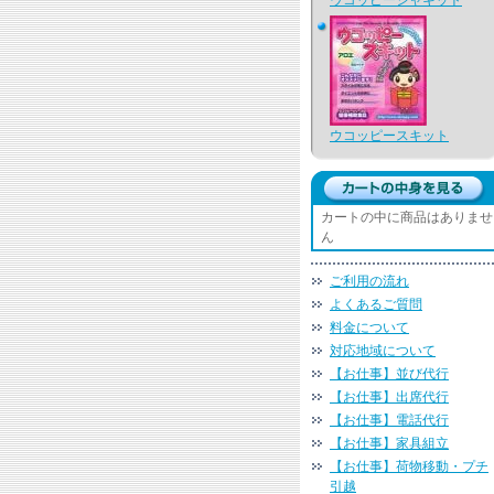
ウコッピーシャキット
ウコッピースキット
カートの中に商品はありませ
ん
ご利用の流れ
よくあるご質問
料金について
対応地域について
【お仕事】並び代行
【お仕事】出席代行
【お仕事】電話代行
【お仕事】家具組立
【お仕事】荷物移動・プチ
引越