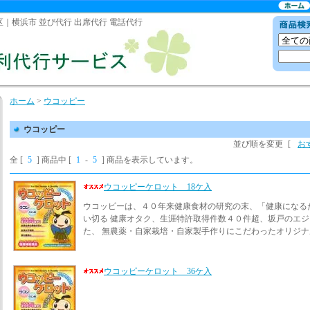
区｜横浜市 並び代行 出席代行 電話代行
ホーム
>
ウコッピー
ウコッピー
並び順を変更
[
お
全 [
5
] 商品中 [
1
-
5
] 商品を表示しています。
ウコッピーケロット 18ケ入
ウコッピーは、４０年来健康食材の研究の末、「健康になる
い切る 健康オタク、生涯特許取得件数４０件超、坂戸のエジ
た、 無農薬・自家栽培・自家製手作りにこだわったオリジ
ウコッピーケロット 36ケ入