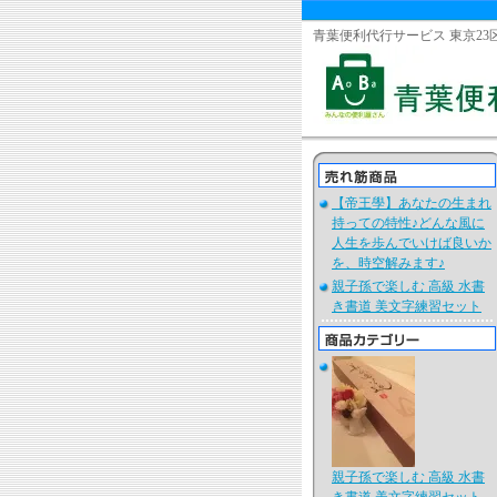
青葉便利代行サービス 東京23
【帝王學】あなたの生まれ
持っての特性♪どんな風に
人生を歩んでいけば良いか
を、時空解みます♪
親子孫で楽しむ 高級 水書
き書道 美文字練習セット
親子孫で楽しむ 高級 水書