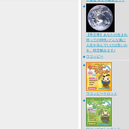
き書道 美文字練習セット
【帝王學】あなたの生まれ
持っての特性♪どんな風に
人生を歩んでいけば良いか
を、時空解みます♪
ウコッピー
ウコッピーケロット